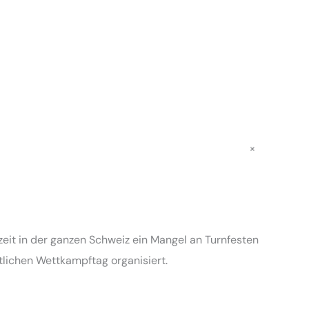
ziplinen
teilig Gymnastik/Aerobic habe Sie den 2. Rang mit
teturnen und
einer super Note 9.13 erreicht🥈💪🏻 wir gratulieren
 viel Erfolg.
zu dieser super Leistung! Wir sind stolz auf euch💜
erzers2026
#turnfest #kerzers2026 #tvleissigen
#teamaerobic
119
0
m Turnfest
Am Sonntag, 21. Juni 2026 hat die
tkämpfen
Jugendriege Team-Aerobic eine super
reits am
Leistung am Turnfest in Kerzers gezeigt. Im
e in den
Vereinswettkampf Jugend 1-teilig
+
wettkampf
Gymnastik/Aerobic habe Sie den 2. Rang
aar. Wir
mit einer super Note 9.13 erreicht🥈💪🏻 wir
issige!💜
gratulieren zu dieser super Leistung! Wir
eissigen
sind stolz auf euch💜#turnfest
#kerzers2026 #tvleissigen #teamaerobic
119
0
eit in der ganzen Schweiz ein Mangel an Turnfesten
lichen Wettkampftag organisiert.