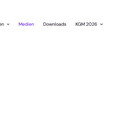
en
Medien
Downloads
KGM 2026
Turnfest in
Am Sonntag, 21. Juni 2026 hat die Jugendriege
ämpfen am
Team-Aerobic eine super Leistung am Turnfest in
Freitag, 26.
Kerzers gezeigt. Im Vereinswettkampf Jugend 1-