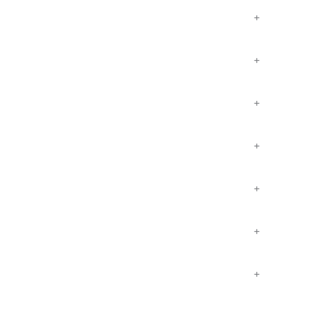
+
+
+
+
+
+
+