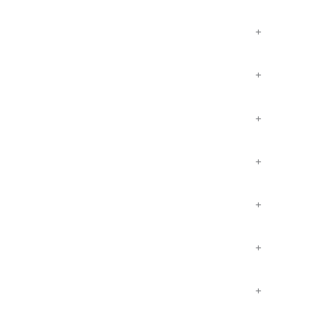
+
+
+
+
+
+
+