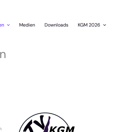
en
Medien
Downloads
KGM 2026
n
n